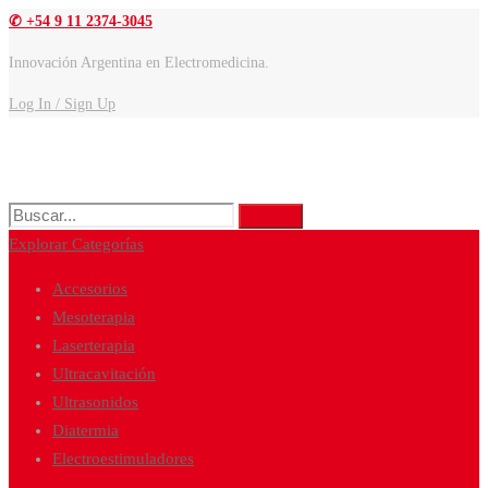
✆ +54 9 11 2374-3045
Innovación Argentina en Electromedicina.
Log In / Sign Up
Buscar:
Buscar
Explorar Categorías
Accesorios
Mesoterapia
Laserterapia
Ultracavitación
Ultrasonidos
Diatermia
Electroestimuladores