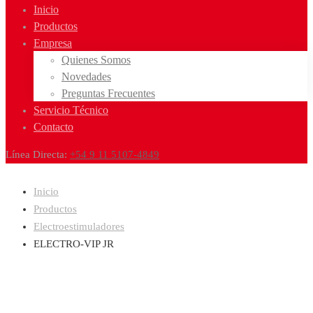
Inicio
Productos
Empresa
Quienes Somos
Novedades
Preguntas Frecuentes
Servicio Técnico
Contacto
Línea Directa:
+54 9 11 5107-4849
Inicio
Productos
Electroestimuladores
ELECTRO-VIP JR