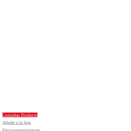
Consultar Producto
Añadir a la lista
Electroestimuladores