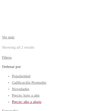
Ver más
Sorted
Showing all 2 results
by
Filtros
price:
high
Ordenar por
to
Popularidad
low
Calificación Promedio
Novedades
Precio: bajo a alto
Precio: alto a abajo
Categorías