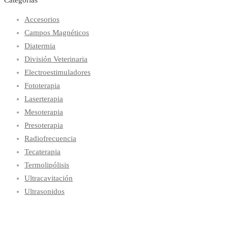
Accesorios
Campos Magnéticos
Diatermia
División Veterinaria
Electroestimuladores
Fototerapia
Laserterapia
Mesoterapia
Presoterapia
Radiofrecuencia
Tecaterapia
Termolipólisis
Ultracavitación
Ultrasonidos