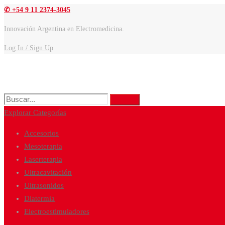
✆ +54 9 11 2374-3045
Innovación Argentina en Electromedicina.
Log In / Sign Up
Buscar:
Buscar
Explorar Categorías
Accesorios
Mesoterapia
Laserterapia
Ultracavitación
Ultrasonidos
Diatermia
Electroestimuladores