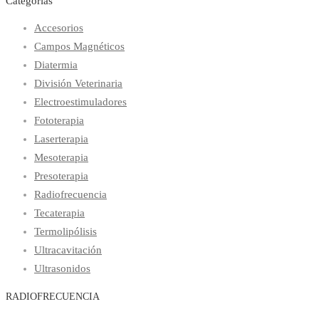
Categorías
Accesorios
Campos Magnéticos
Diatermia
División Veterinaria
Electroestimuladores
Fototerapia
Laserterapia
Mesoterapia
Presoterapia
Radiofrecuencia
Tecaterapia
Termolipólisis
Ultracavitación
Ultrasonidos
RADIOFRECUENCIA